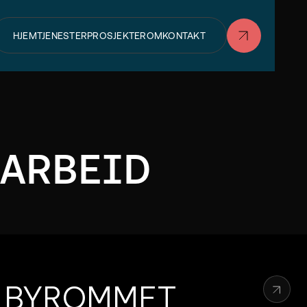
HJEM
TJENESTER
PROSJEKTER
OM
KONTAKT
 ARBEID
 I BYROMMET