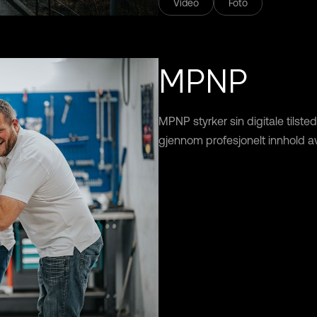
Video
Foto
MPNP
MPNP styrker sin digitale tilst
gjennom profesjonelt innhold av 