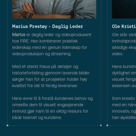
Marius Prestøy - Daglig Leder
Ole Kristi
Marius
er daglig leder og videoprodusent
Ole står ved
hos FIRE. Han kombinerer praktisk
innholdprod
lederskap med en genuin lidenskap for
allsidige ek
videoproduksjon og streaming.
video.
Med et sterkt fokus på detaljer og
Hans kunstne
historiefortelling gjennom levende bilder
dyktighet s
sørger han for at prosjekter holder høy
visuelt fen
kvalitet fra idé til ferdig leveranse.
essensen av 
Hans evne til å forstå kundenes behov og
Som kreativ 
omsette dem til visuelt engasjerende
med en hånd
innhold gjør ham til en viktig ressurs for
innovativ, 
både teamet og kundene.
han øyeblikk