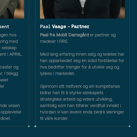
sent
Paal
Vaage - Partner
ingen hos
Paal fra Mobit Damsgård
er partner og
aring med
medeier i FIRE.
t selskap
t i APRIIL.
Med lang erfaring innen salg og ledelse har
han opparbeidet seg en solid forståelse for
caster og
hva bedrifter trenger for å utvikle seg og
 I tillegg
lykkes i markedet.
elet
er
Gjennom sitt nettverk og sin kompetanse
bidrar han til å styrke selskapets
strategiske arbeid og videre utvikling,
ende vesen
samtidig som han tilfører verdifull innsikt i
 opplevelse
hvordan vi kan levere enda bedre løsninger
dioet.
til våre kunder.