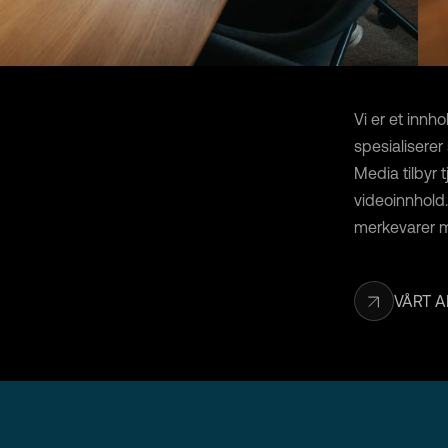
Vi er et inn
spesialisere
Media tilbyr 
videoinnhold. 
merkevarer m
VÅRT A