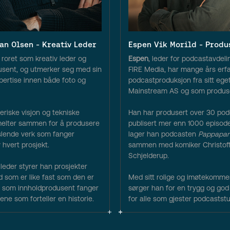
an Olsen - Kreativ Leder
Espen Vik Morild - Produ
 roret som kreativ leder og
Espen
, leder for podcastavdel
usent, og utmerker seg med sin
FIRE Media, har mange års erf
spertise innen både foto og
podcastproduksjon fra sitt ege
Mainstream AS og som produsen
riske visjon og tekniske
Han har produsert over 30 pod
melter sammen for å produsere
publisert mer enn 1000 episoder.
gslende verk som fanger
lager han podcasten
Pappapan
hvert prosjekt.
sammen med komiker Christoff
Schjelderup.
leder styrer han prosjekter
 som er like fast som den er
Med sitt rolige og imøtekomm
og som innholdprodusent fanger
sørger han for en trygg og god
ene som forteller en historie.
for alle som gjester podcaststu