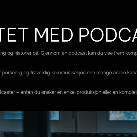
TET MED PODC
rfaring og historier på. Gjennom en podcast kan du vise frem ko
r personlig og troverdig kommunikasjon enn mange andre kanaler
caster – enten du ønsker en enkel produksjon eller en komplett l